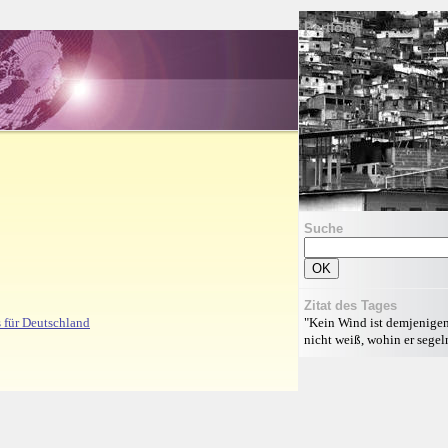
Portfolio
Suche
Zitat des Tages
"Kein Wind ist demjenigen
 für Deutschland
nicht weiß, wohin er segeln