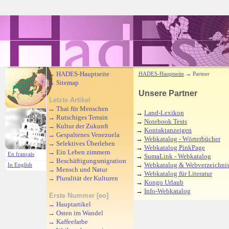
→
HADES-Hauptseite
HADES-Hauptseite
→ Partner
→
Sitemap
Unsere Partner
Letzte Artikel
→
Thai für Menschen
→
Land-Lexikon
→
Rutschiges Terrain
→
Notebook Tests
→
Kultur der Zukunft
→
Kontaktanzeigen
→
Gespaltenes Venezuela
→
Webkatalog - Wörterbücher
→
Selektives Überleben
→
Webkatalog PinkPage
→
Ein Leben zimmern
En français
→
SumaLink - Webkatalog
→
Beschäftigungsmigration
→
Webkatalog & Webverzeichnis
In English
→
Mensch und Natur
→
Webkatalog für Literatur
→
Pluralität der Kulturen
→
Kongo Urlaub
→
Info-Webkatalog
Erste Nummer [eo]
→
Hauptartikel
→
Osten im Wandel
→
Kaffeefarbe