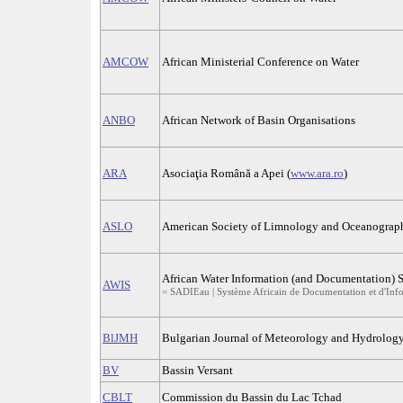
AMCOW
African Ministerial Conference on Water
ANBO
African Network of Basin Organisations
ARA
Asociaţia Română a Apei (
www.ara.ro
)
ASLO
American Society of Limnology and Oceanograp
African Water Information (and Documentation) 
AWIS
= SADIEau | Système Africain de Documentation et d'Infor
BlJMH
Bulgarian Journal of Meteorology and Hydrolog
BV
Bassin Versant
CBLT
Commission du Bassin du Lac Tchad