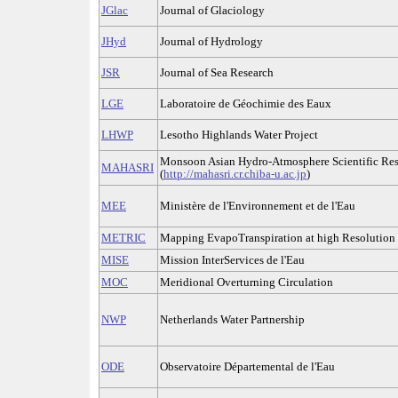
JGlac
Journal of Glaciology
JHyd
Journal of Hydrology
JSR
Journal of Sea Research
LGE
Laboratoire de Géochimie des Eaux
LHWP
Lesotho Highlands Water Project
Monsoon Asian Hydro-Atmosphere Scientific Resea
MAHASRI
(
http://mahasri.cr.chiba-u.ac.jp
)
MEE
Ministère de l'Environnement et de l'Eau
METRIC
Mapping EvapoTranspiration at high Resolution w
MISE
Mission InterServices de l'Eau
MOC
Meridional Overturning Circulation
NWP
Netherlands Water Partnership
ODE
Observatoire Départemental de l'Eau