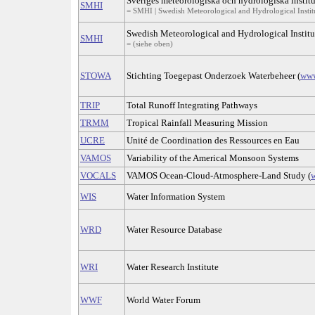
Sveriges meteorologiska och hydrologiska institu
SMHI
= SMHI | Swedish Meteorological and Hydrological Institu
Swedish Meteorological and Hydrological Institu
SMHI
= (siehe oben)
STOWA
Stichting Toegepast Onderzoek Waterbeheer (
www
TRIP
Total Runoff Integrating Pathways
TRMM
Tropical Rainfall Measuring Mission
UCRE
Unité de Coordination des Ressources en Eau
VAMOS
Variability of the Americal Monsoon Systems
VOCALS
VAMOS Ocean-Cloud-Atmosphere-Land Study (
w
WIS
Water Information System
WRD
Water Resource Database
WRI
Water Research Institute
WWF
World Water Forum