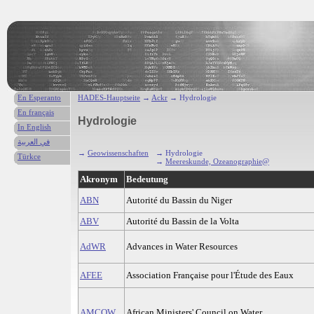
En Esperanto
HADES-Hauptseite
→
Ackr
→ Hydrologie
En français
Hydrologie
In English
في العربية
→
Geowissenschaften
→ Hydrologie
Türkce
→
Meereskunde, Ozeanographie@
Akronym
Bedeutung
ABN
Autorité du Bassin du Niger
ABV
Autorité du Bassin de la Volta
AdWR
Advances in Water Resources
AFEE
Association Française pour l'Étude des Eaux
AMCOW
African Ministers' Council on Water