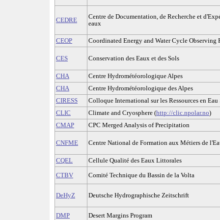
Centre de Documentation, de Recherche et d'Expér
CEDRE
eaux
CEOP
Coordinated Energy and Water Cycle Observing P
CES
Conservation des Eaux et des Sols
CHA
Centre Hydrométéorologique Alpes
CHA
Centre Hydrométéorologique des Alpes
CIRESS
Colloque International sur les Ressources en Eau 
CLIC
Climate and Cryosphere (
http://clic.npolar.no
)
CMAP
CPC Merged Analysis of Precipitation
CNFME
Centre National de Formation aux Métiers de l'E
CQEL
Cellule Qualité des Eaux Littorales
CTBV
Comité Technique du Bassin de la Volta
DeHyZ
Deutsche Hydrographische Zeitschrift
DMP
Desert Margins Program