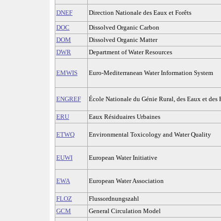
DNEF
Direction Nationale des Eaux et Forêts
DOC
Dissolved Organic Carbon
DOM
Dissolved Organic Matter
DWR
Department of Water Resources
EMWIS
Euro-Mediterranean Water Information System
ENGREF
École Nationale du Génie Rural, des Eaux et des 
ERU
Eaux Résiduaires Urbaines
ETWQ
Environmental Toxicology and Water Quality
EUWI
European Water Initiative
EWA
European Water Association
FLOZ
Flussordnungszahl
GCM
General Circulation Model