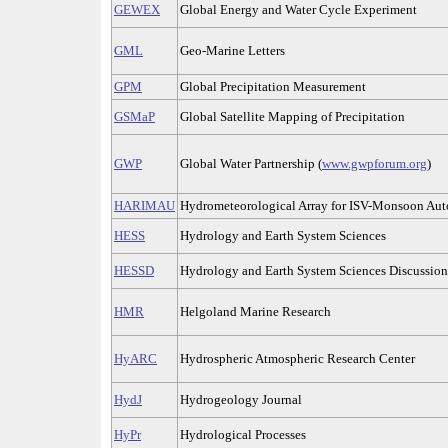
GEWEX
Global Energy and Water Cycle Experiment
GML
Geo-Marine Letters
GPM
Global Precipitation Measurement
GSMaP
Global Satellite Mapping of Precipitation
GWP
Global Water Partnership (
www.gwpforum.org
)
HARIMAU
Hydrometeorological Array for ISV-Monsoon Aut
HESS
Hydrology and Earth System Sciences
HESSD
Hydrology and Earth System Sciences Discussion
HMR
Helgoland Marine Research
HyARC
Hydrospheric Atmospheric Research Center
HydJ
Hydrogeology Journal
HyPr
Hydrological Processes