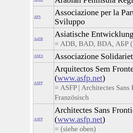
Associazione per la Par
APS
Sviluppo
Asiatische Entwicklun
AsEB
= ADB, BAD, BDA, АБР (s
Associazione Solidarie
ASES
Arquitectos Sem Fronte
(
www.asfp.net
)
ASFP
= ASFP | Architectes Sans F
Französisch
Architectes Sans Fronti
(
www.asfp.net
)
ASFP
= (siehe oben)