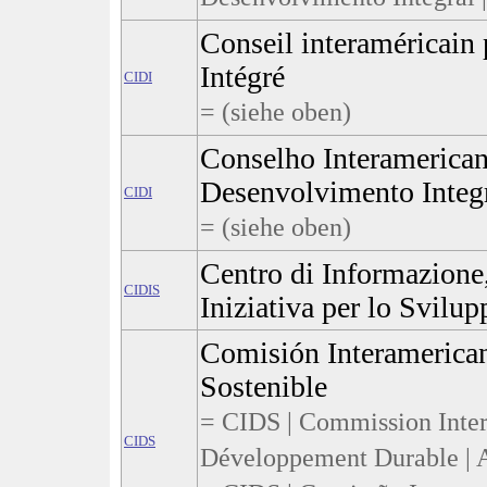
Conseil interaméricain
Intégré
CIDI
= (siehe oben)
Conselho Interamerican
Desenvolvimento Integ
CIDI
= (siehe oben)
Centro di Informazion
CIDIS
Iniziativa per lo Svilup
Comisión Interamerican
Sostenible
= CIDS | Commission Inter
CIDS
Développement Durable | 