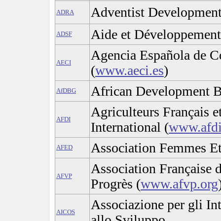
Adventist Development
ADRA
Aide et Développement
ADSF
Agencia Española de Co
AECI
(
www.aeci.es
)
African Development 
AfDBG
Agriculteurs Français 
AFDI
International (
www.afdi
Association Femmes E
AFED
Association Française d
AFVP
Progrès (
www.afvp.org
Associazione per gli In
AICOS
allo Sviluppo