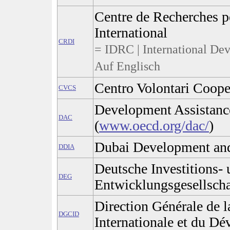
Centre de Recherches 
International
CRDI
= IDRC | International De
Auf Englisch
Centro Volontari Coope
CVCS
Development Assistan
DAC
(
www.oecd.org/dac/
)
Dubai Development and
DDIA
Deutsche Investitions-
DEG
Entwicklungsgesellscha
Direction Générale de 
DGCID
Internationale et du D