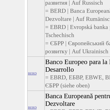
развития | Auf Russisch
= BERD | Banca Europeană 
Dezvoltare | Auf Rumänis
= EBRD | Evropská banka p
Tschechisch
= ЄБРР | Європейський ба
розвитку | Auf Ukrainisch
Banco Europeo para la 
Desarrollo
BERD
= EBRD, ЕБВР, EBWE, B
ЄБРР (siehe oben)
Banca Europeană pentru
Dezvoltare
BERD