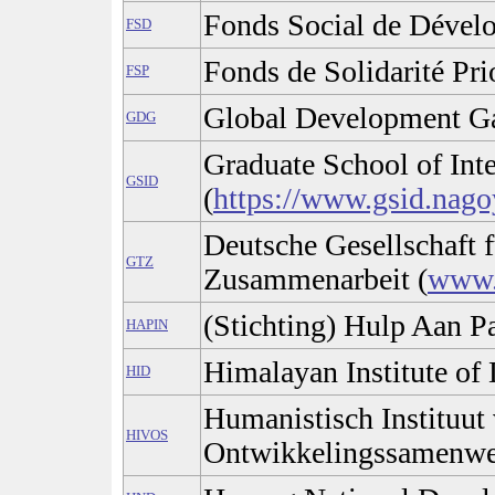
Fonds Social de Dével
FSD
Fonds de Solidarité Prio
FSP
Global Development G
GDG
Graduate School of Int
GSID
(
https://www.gsid.nagoy
Deutsche Gesellschaft 
GTZ
Zusammenarbeit (
www.
(Stichting) Hulp Aan P
HAPIN
Himalayan Institute of
HID
Humanistisch Instituut
HIVOS
Ontwikkelingssamenwe