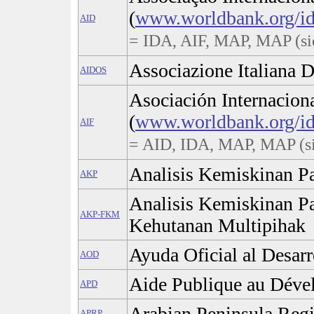
(
www.worldbank.org/id
AID
= IDA, AIF, МАР, MAP (si
Associazione Italiana 
AIDOS
Asociación Internacion
(
www.worldbank.org/id
AIF
= AID, IDA, МАР, MAP (si
Analisis Kemiskinan Par
AKP
Analisis Kemiskinan Pa
AKP-FKM
Kehutanan Multipihak
Ayuda Oficial al Desarr
AOD
Aide Publique au Déve
APD
Arabian Peninsula Reg
APRP