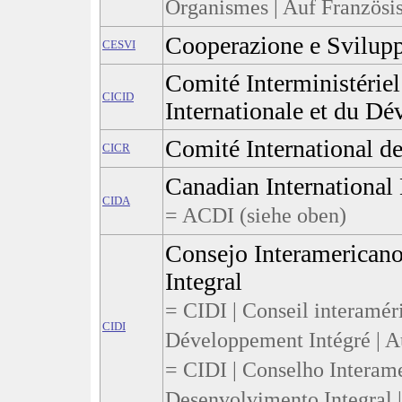
Organismes | Auf Französi
Cooperazione e Svilup
CESVI
Comité Interministériel
CICID
Internationale et du D
Comité International d
CICR
Canadian Internationa
CIDA
= ACDI (siehe oben)
Consejo Interamericano
Integral
= CIDI | Conseil interamér
CIDI
Développement Intégré | A
= CIDI | Conselho Interam
Desenvolvimento Integral |