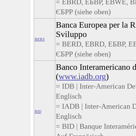
= EBRD, ЕБВР, EBWE, B
ЄБРР (siehe oben)
Banca Europea per la Ri
Sviluppo
BERS
= BERD, EBRD, ЕБВР, E
ЄБРР (siehe oben)
Banco Interamericano d
(
www.iadb.org
)
= IDB | Inter-American De
Englisch
= IADB | Inter-American 
BID
Englisch
= BID | Banque Interaméri