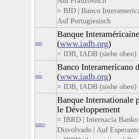
Auf Französisch
= BID | Banco Interameric
Auf Portugiesisch
Banque Interaméricain
(
www.iadb.org
)
BID
= IDB, IADB (siehe oben)
Banco Interamericano 
(
www.iadb.org
)
BID
= IDB, IADB (siehe oben)
Banque Internationale p
le Développement
= IBRD | Internacia Banko
BIRD
Disvolvado | Auf Esperant