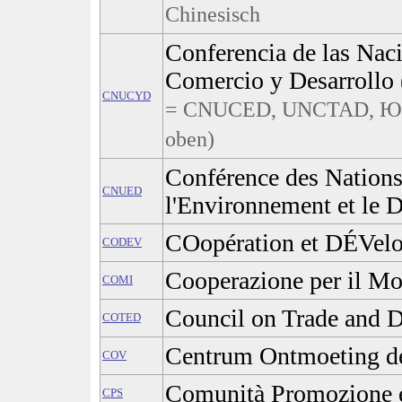
Chinesisch
Conferencia de las Nac
Comercio y Desarrollo 
CNUCYD
= CNUCED, UNCTAD, Ю
oben)
Conférence des Nations
CNUED
l'Environnement et le
COopération et DÉVel
CODEV
Cooperazione per il Mo
COMI
Council on Trade and 
COTED
Centrum Ontmoeting de
COV
Comunità Promozione 
CPS