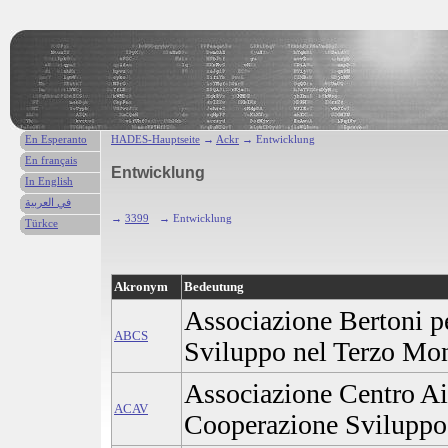
En Esperanto
HADES-Hauptseite
→
Ackr
→ Entwicklung
En français
Entwicklung
In English
في العربية
→
3399
→ Entwicklung
Türkce
Akronym
Bedeutung
Associazione Bertoni p
ABCS
Sviluppo nel Terzo Mo
Associazione Centro Ai
ACAV
Cooperazione Svilupp