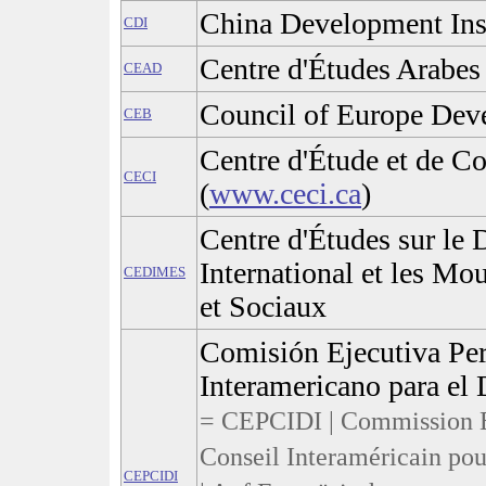
China Development Inst
CDI
Centre d'Études Arabes
CEAD
Council of Europe De
CEB
Centre d'Étude et de Co
CECI
(
www.ceci.ca
)
Centre d'Études sur le
International et les 
CEDIMES
et Sociaux
Comisión Ejecutiva Pe
Interamericano para el 
= CEPCIDI | Commission 
Conseil Interaméricain po
CEPCIDI