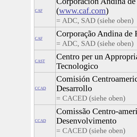
Corporación Andina d
(
www.caf.com
)
CAF
= ADC, SAD (siehe oben)
Corporação Andina de 
CAF
= ADC, SAD (siehe oben)
Centro per un Appropri
CAST
Tecnologico
Comisión Centroameric
Desarrollo
CCAD
= CACED (siehe oben)
Comissão Centro-ameri
Desenvolvimento
CCAD
= CACED (siehe oben)