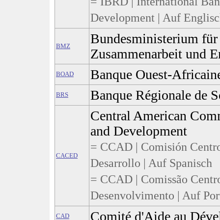
= IBRD | International Ban
Development | Auf Englis
Bundesministerium für 
BMZ
Zusammenarbeit und E
Banque Ouest-Africain
BOAD
Banque Régionale de So
BRS
Central American Com
and Development
= CCAD | Comisión Centr
CACED
Desarrollo | Auf Spanisch
= CCAD | Comissão Centro
Desenvolvimento | Auf Por
Comité d'Aide au Dév
CAD