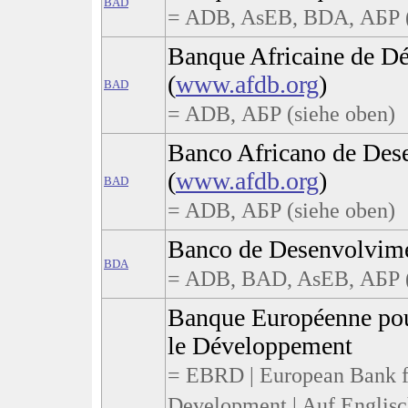
BAD
= ADB, AsEB, BDA, АБР (
Banque Africaine de D
(
www.afdb.org
)
BAD
= ADB, АБР (siehe oben)
Banco Africano de Des
(
www.afdb.org
)
BAD
= ADB, АБР (siehe oben)
Banco de Desenvolvime
BDA
= ADB, BAD, AsEB, АБР (
Banque Européenne pour
le Développement
= EBRD | European Bank f
Development | Auf Englis