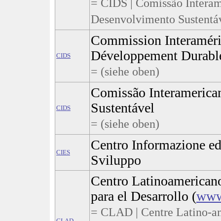
= CIDS | Comissão Interam
Desenvolvimento Sustentáv
Commission Interaméric
Développement Durabl
CIDS
= (siehe oben)
Comissão Interamerica
Sustentável
CIDS
= (siehe oben)
Centro Informazione ed
CIES
Sviluppo
Centro Latinoamerican
para el Desarrollo (
www.
= CLAD | Centre Latino-am
CLAD