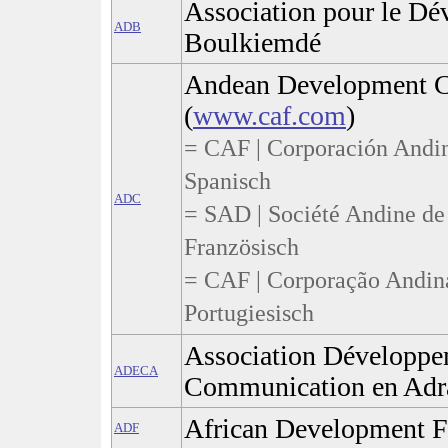
Association pour le D
ADB
Boulkiemdé
Andean Development C
(
www.caf.com
)
= CAF | Corporación Andin
Spanisch
ADC
= SAD | Société Andine de
Französisch
= CAF | Corporação Andin
Portugiesisch
Association Développe
ADECA
Communication en Adr
African Development 
ADF