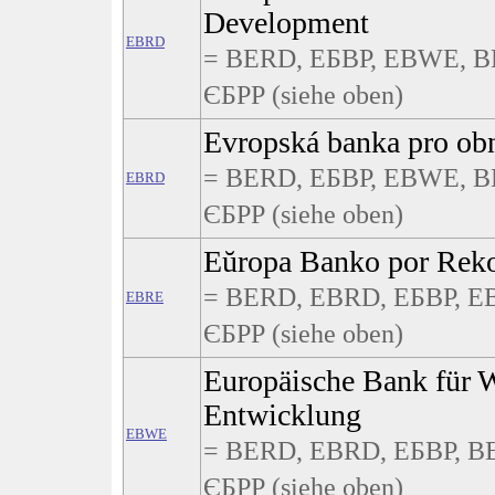
Development
EBRD
= BERD, ЕБВР, EBWE, B
ЄБРР (siehe oben)
Evropská banka pro ob
= BERD, ЕБВР, EBWE, B
EBRD
ЄБРР (siehe oben)
Eŭropa Banko por Reko
= BERD, EBRD, ЕБВР, E
EBRE
ЄБРР (siehe oben)
Europäische Bank für 
Entwicklung
EBWE
= BERD, EBRD, ЕБВР, B
ЄБРР (siehe oben)