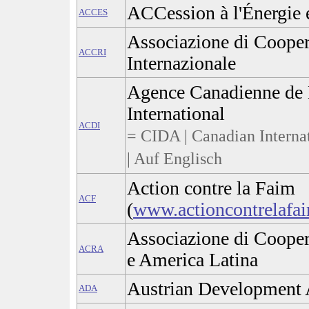
ACCession à l'Énergie 
ACCES
Associazione di Cooper
ACCRI
Internazionale
Agence Canadienne de
International
ACDI
= CIDA | Canadian Intern
| Auf Englisch
Action contre la Faim
ACF
(
www.actioncontrelafa
Associazione di Cooper
ACRA
e America Latina
Austrian Development 
ADA