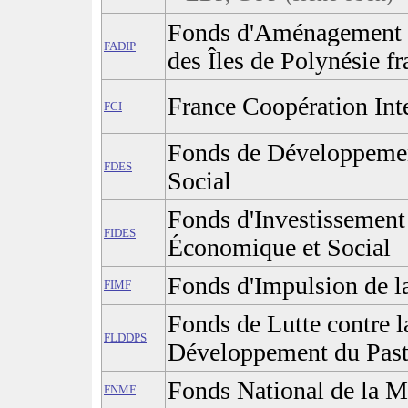
Fonds d'Aménagement 
FADIP
des Îles de Polynésie fr
France Coopération Int
FCI
Fonds de Développeme
FDES
Social
Fonds d'Investissement
FIDES
Économique et Social
Fonds d'Impulsion de l
FIMF
Fonds de Lutte contre la
FLDDPS
Développement du Pasto
Fonds National de la M
FNMF