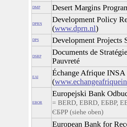
Desert Margins Progra
DMP
Development Policy R
DPRN
(
www.dprn.nl
)
Development Projects 
DPS
Documents de Stratégie
DSRP
Pauvreté
Échange Afrique INSA
EAI
(
www.echangeafriquein
Europejski Bank Odbu
= BERD, EBRD, ЕБВР, E
EBOR
ЄБРР (siehe oben)
European Bank for Rec