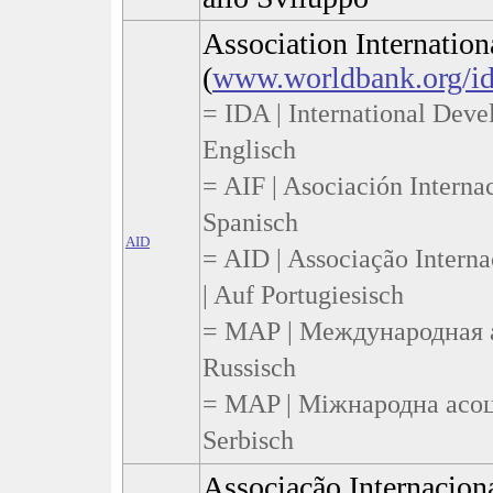
Association Internatio
(
www.worldbank.org/id
= IDA | International Deve
Englisch
= AIF | Asociación Interna
Spanisch
AID
= AID | Associação Intern
| Auf Portugiesisch
= МАР | Международная а
Russisch
= MAP | Міжнародна асоці
Serbisch
Associação Internacion