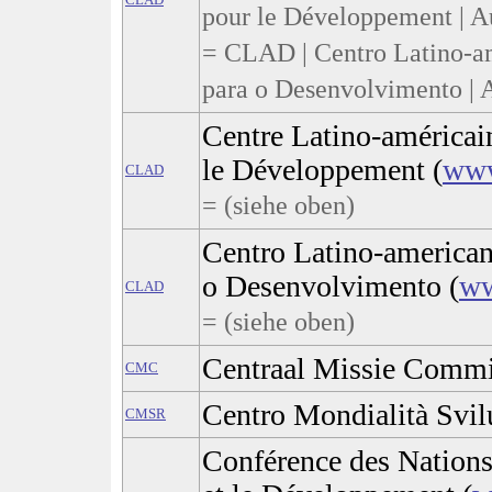
pour le Développement | A
= CLAD | Centro Latino-a
para o Desenvolvimento | A
Centre Latino-américai
le Développement (
www
CLAD
= (siehe oben)
Centro Latino-american
o Desenvolvimento (
ww
CLAD
= (siehe oben)
Centraal Missie Commi
CMC
Centro Mondialità Svi
CMSR
Conférence des Nation