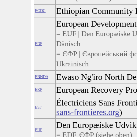
Ethiopian Community 
ECDC
European Development
= EUF | Den Europæiske Ud
Dänisch
EDF
= ЄФР | Європейський фо
Ukrainisch
Ewaso Ng'iro North De
ENNDA
European Recovery Pr
ERP
Électriciens Sans Fronti
ESF
sans-frontieres.org
)
Den Europæiske Udvik
EUF
= EDF, ЄФР (siehe oben)