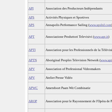
API
Association des Producteurs Indépendants
APS
Activités Physiques et Sportives
APS
Annapolis Performance Sailing (
www.apsltd.com
APT
Associazione Produttori Televisivi (
www.apt.it
)
APTI
Association pour les Professionnels de la Télévisi
APTN
Aboriginal Peoples Television Network (
www.apt
APV
Association of Professional Videomakers
APV
Atelier Presse Vidéo
APWC
Amersfoort Paars Wit Combinatie
AROP
Association pour le Rayonnement de l'Opéra de Pa