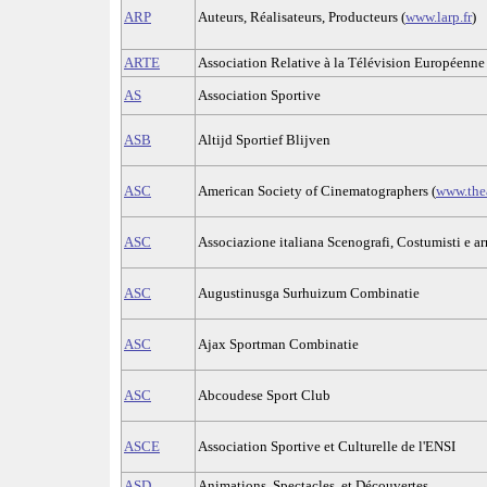
ARP
Auteurs, Réalisateurs, Producteurs (
www.larp.fr
)
ARTE
Association Relative à la Télévision Européenne 
AS
Association Sportive
ASB
Altijd Sportief Blijven
ASC
American Society of Cinematographers (
www.the
ASC
Associazione italiana Scenografi, Costumisti e ar
ASC
Augustinusga Surhuizum Combinatie
ASC
Ajax Sportman Combinatie
ASC
Abcoudese Sport Club
ASCE
Association Sportive et Culturelle de l'ENSI
ASD
Animations, Spectacles, et Découvertes