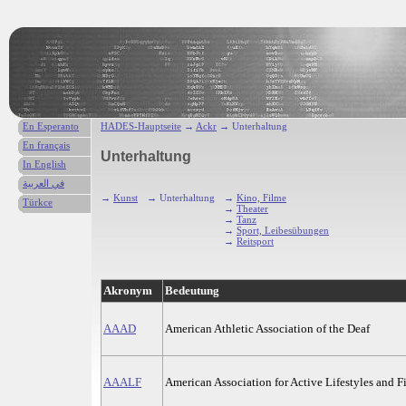
En Esperanto
HADES-Hauptseite
→
Ackr
→ Unterhaltung
En français
Unterhaltung
In English
في العربية
→
Kunst
→ Unterhaltung
→
Kino, Filme
Türkce
→
Theater
→
Tanz
→
Sport, Leibesübungen
→
Reitsport
Akronym
Bedeutung
AAAD
American Athletic Association of the Deaf
AAALF
American Association for Active Lifestyles and F