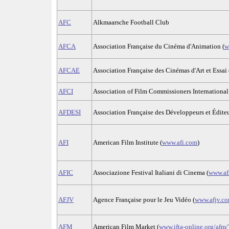
AFC
Alkmaarsche Football Club
AFCA
Association Française du Cinéma d'Animation (
w
AFCAE
Association Française des Cinémas d'Art et Essai 
AFCI
Association of Film Commissioners International
AFDESI
Association Française des Développeurs et Éditeur
AFI
American Film Institute (
www.afi.com
)
AFIC
Associazione Festival Italiani di Cinema (
www.afi
AFJV
Agence Française pour le Jeu Vidéo (
www.afjv.c
AFM
American Film Market (
www.ifta-online.org/afm/