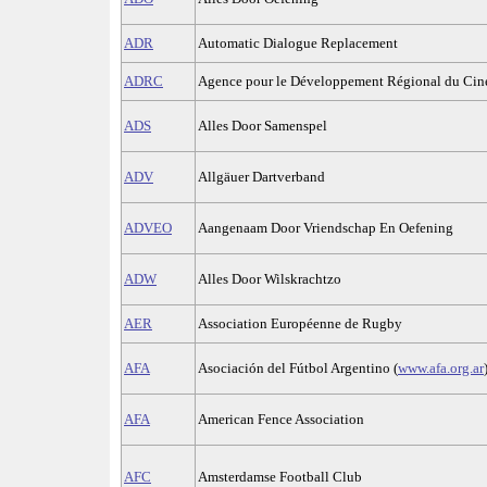
ADR
Automatic Dialogue Replacement
ADRC
Agence pour le Développement Régional du Ci
ADS
Alles Door Samenspel
ADV
Allgäuer Dartverband
ADVEO
Aangenaam Door Vriendschap En Oefening
ADW
Alles Door Wilskrachtzo
AER
Association Européenne de Rugby
AFA
Asociación del Fútbol Argentino (
www.afa.org.ar
AFA
American Fence Association
AFC
Amsterdamse Football Club