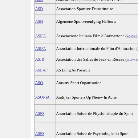
ASD
Association Sportive Domarinoise
ASH
Algemene Sportvereniging Hellouw
ASIFA
Associazione Italiana Film d'Animazione (
www.as
ASIFA
Association Internationale du Film d'Animation (
ASJR
Association des Salles de Jeux en Réseau (
www.as
ASLAP
AS Long As Possible
ASO
Amaury Sport Organisation
ASONIA
Andijker Sporters Op Nieuw In Actie
ASPS
Association Suisse de Physiothérapie du Sport
ASPS
Association Suisse de Psychologie du Sport