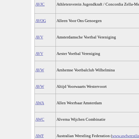
AVJC
Athletenverein Jugendkraft / Concordia Zella-Me
AVOG
Alleen Voor Ons Genoegen
AVV
Amsterdamsche Voetbal Vereniging
AVV
Aester Voetbal Vereniging
AVW
Arnhemse Voetbalclub Wilhelmina
AVW
Altijd Voorwaarts Westervoort
AWA
Allen Weerbaar Amsterdam
AWC
Alverna Wijchen Combinatie
AWF
Australian Wrestling Federation (
www.awfwrestli