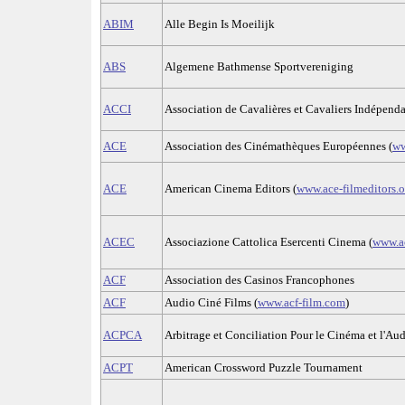
ABIM
Alle Begin Is Moeilijk
ABS
Algemene Bathmense Sportvereniging
ACCI
Association de Cavalières et Cavaliers Indépend
ACE
Association des Cinémathèques Européennes (
ww
ACE
American Cinema Editors (
www.ace-filmeditors.o
ACEC
Associazione Cattolica Esercenti Cinema (
www.ac
ACF
Association des Casinos Francophones
ACF
Audio Ciné Films (
www.acf-film.com
)
ACPCA
Arbitrage et Conciliation Pour le Cinéma et l'Au
ACPT
American Crossword Puzzle Tournament