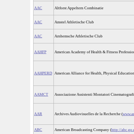
AAC
Altforst Appeltern Combinatie
AAC
Amstel Athletische Club
AAC
Arnhemsche Athletische Club
AAHFP
American Academy of Health & Fitness Professio
AAHPERD
American Alliance for Health, Physical Educatio
AAMCT
Associazione Assistenti Montatori Cinematografic
AAR
Archives Audiovisuelles de la Recherche (
www.ar
ABC
American Broadcasting Company (
http://abc.go