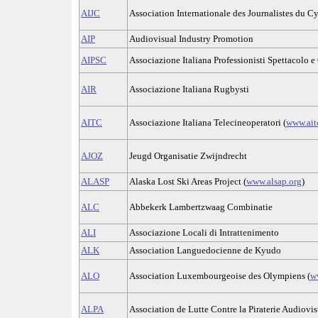
AIJC
Association Internationale des Journalistes du C
AIP
Audiovisual Industry Promotion
AIPSC
Associazione Italiana Professionisti Spettacolo e 
AIR
Associazione Italiana Rugbysti
AITC
Associazione Italiana Telecineoperatori (
www.aitc
AJOZ
Jeugd Organisatie Zwijndrecht
ALASP
Alaska Lost Ski Areas Project (
www.alsap.org
)
ALC
Abbekerk Lambertzwaag Combinatie
ALI
Associazione Locali di Intrattenimento
ALK
Association Languedocienne de Kyudo
ALO
Association Luxembourgeoise des Olympiens (
w
ALPA
Association de Lutte Contre la Piraterie Audiovis