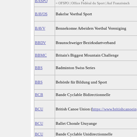
BASPO
= OFSPO | Office Fédéral du Sport | Auf Französisch
BAVOS
Bakelse Voetbal Sport
BAVV
Bennekomse Arbeiders Voetbal Vereniging
BBDV
Braunschweiger Bezirksdartverband
BBMC
Britain's Biggest Mountain Challenge
BBS
Badminton Swiss Series
BBS
Behörde für Bildung und Sport
BCB
Bande Cyclable Bidirectionnelle
BCU
British Canoe Union (
https://www.britishcanoein
BCU
Ballet Chorale Uruyange
BCU
Bande Cyclable Unidirectionnelle