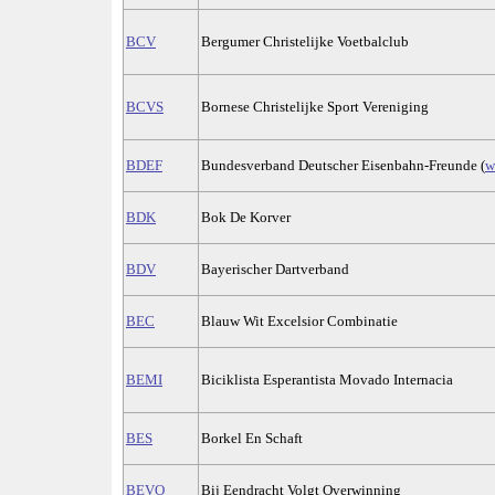
BCV
Bergumer Christelijke Voetbalclub
BCVS
Bornese Christelijke Sport Vereniging
BDEF
Bundesverband Deutscher Eisenbahn-Freunde (
w
BDK
Bok De Korver
BDV
Bayerischer Dartverband
BEC
Blauw Wit Excelsior Combinatie
BEMI
Biciklista Esperantista Movado Internacia
BES
Borkel En Schaft
BEVO
Bij Eendracht Volgt Overwinning