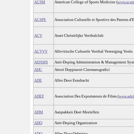
ACSM
American College of Sports Medicine (
www.acsm
ACSPE
Association Culturelle et Sportive des Parents d'
ACV
Asser Christelijke Voetbalclub
ACVVV
Allevitische Culturele Voetbal Vereniging Venlo
ADAMS
Anti-Doping Administration & Management Sys
ADC
Attori Doppiatori Cinematografici
ADE
Alles Door Eendracht
ADEF
Association Des Exportateurs de Films (
www.adef
ADM
Aanpakken Doet Meetellen
ADO
Anti-Doping Organization
ADO
Alles Door Oefening