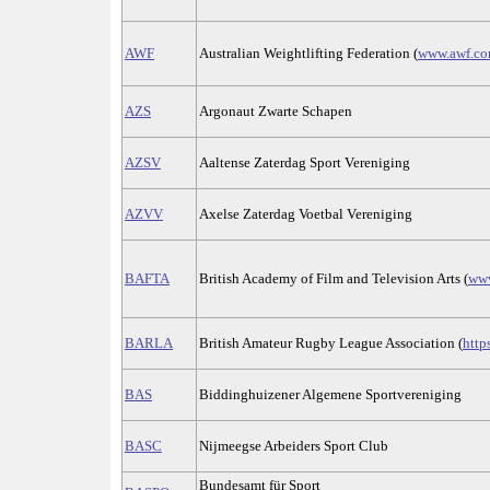
AWF
Australian Weightlifting Federation (
www.awf.co
AZS
Argonaut Zwarte Schapen
AZSV
Aaltense Zaterdag Sport Vereniging
AZVV
Axelse Zaterdag Voetbal Vereniging
BAFTA
British Academy of Film and Television Arts (
www
BARLA
British Amateur Rugby League Association (
http
BAS
Biddinghuizener Algemene Sportvereniging
BASC
Nijmeegse Arbeiders Sport Club
Bundesamt für Sport