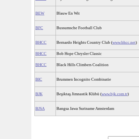
BEW
Blauw En Wit
BFC
Bussumsche Football Club
BHCC
Bernardo Heights Country Club (
www.bhcc.net
)
BHCC
Bob Hope Chrysler Classic
BHCC
Black Hills Climbers Coalition
BIC
Brummen Incognito Combinatie
BJK
Beşiktaş Jimnastik Klübü (
www.bjk.com.tr
)
BJSA
Bangsa Jawa Suriname Amsterdam