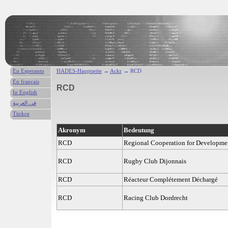
En Esperanto
HADES-Hauptseite
→
Ackr
→ RCD
En français
RCD
In English
في العربية
Türkce
Akronym
Bedeutung
RCD
Regional Cooperation for Developme
RCD
Rugby Club Dijonnais
RCD
Réacteur Complétement Déchargé
RCD
Racing Club Dordrecht