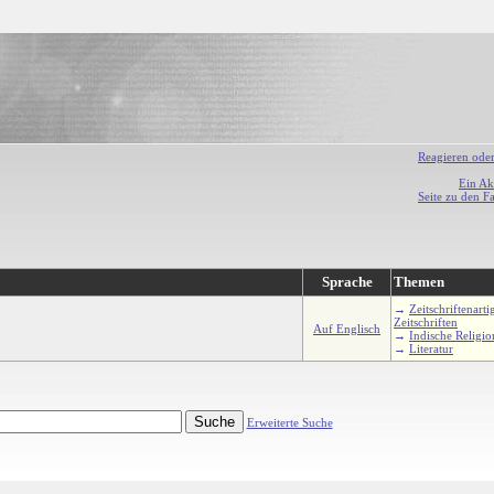
Reagieren ode
Ein Ak
Seite zu den F
Sprache
Themen
→
Zeitschriftenarti
Zeitschriften
Auf Englisch
→
Indische Religi
→
Literatur
Erweiterte Suche