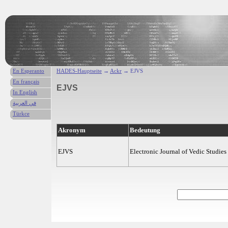
En Esperanto
HADES-Hauptseite
→
Ackr
→ EJVS
En français
EJVS
In English
في العربية
Türkce
Akronym
Bedeutung
EJVS
Electronic Journal of Vedic Studies