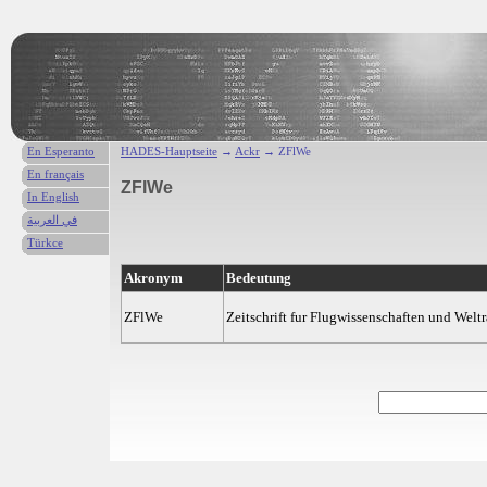
En Esperanto
HADES-Hauptseite
→
Ackr
→ ZFlWe
En français
ZFlWe
In English
في العربية
Türkce
Akronym
Bedeutung
ZFlWe
Zeitschrift fur Flugwissenschaften und Wel