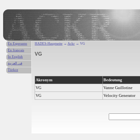
En Esperanto
HADES-Hauptseite
→
Ackr
→ VG
En français
VG
In English
في العربية
Türkce
Akronym
Bedeutung
VG
Vanne Guillotine
VG
Velocity Generator