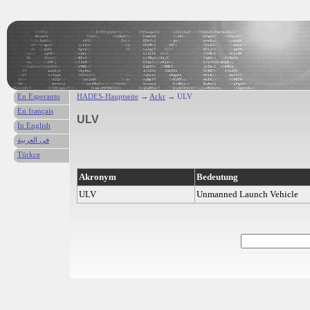
En Esperanto
HADES-Hauptseite
→
Ackr
→ ULV
En français
ULV
In English
في العربية
Türkce
Akronym
Bedeutung
ULV
Unmanned Launch Vehicle