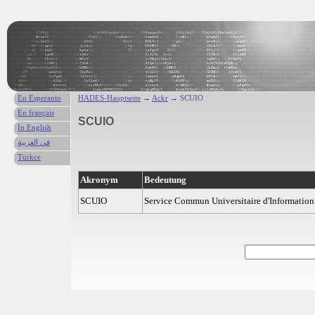
En Esperanto
HADES-Hauptseite
→
Ackr
→ SCUIO
En français
SCUIO
In English
في العربية
Türkce
Akronym
Bedeutung
SCUIO
Service Commun Universitaire d'Information 