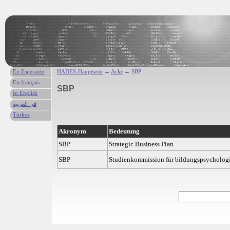
En Esperanto
HADES-Hauptseite
→
Ackr
→ SBP
En français
SBP
In English
في العربية
Türkce
Akronym
Bedeutung
SBP
Strategic Business Plan
SBP
Studienkommission für bildungspsycholog