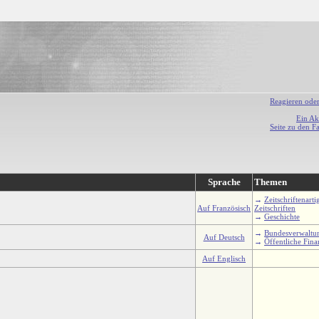
Reagieren ode
Ein Ak
Seite zu den F
Sprache
Themen
→
Zeitschriftenarti
Auf Französisch
Zeitschriften
→
Geschichte
→
Bundesverwaltu
Auf Deutsch
→
Öffentliche Fina
Auf Englisch