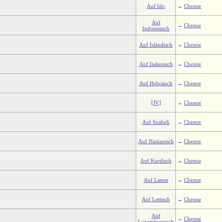
Auf Ido
→
Chemie
Auf
→
Chemie
Indonesisch
Auf Isländisch
→
Chemie
Auf Italienisch
→
Chemie
Auf Hebräisch
→
Chemie
[JV]
→
Chemie
Auf Suaheli
→
Chemie
Auf Haitianisch
→
Chemie
Auf Kurdisch
→
Chemie
Auf Latein
→
Chemie
Auf Lettisch
→
Chemie
Auf
→
Chemie
Luxemburgisch