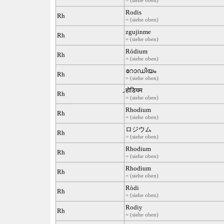
Rodis
Rh
= (siehe oben)
zgujinme
Rh
= (siehe oben)
Ródium
Rh
= (siehe oben)
റോഡിയം
Rh
= (siehe oben)
र्‍होडियम
Rh
= (siehe oben)
Rhodium
Rh
= (siehe oben)
ロジウム
Rh
= (siehe oben)
Rhodium
Rh
= (siehe oben)
Rhodium
Rh
= (siehe oben)
Ròdi
Rh
= (siehe oben)
Rodiy
Rh
= (siehe oben)