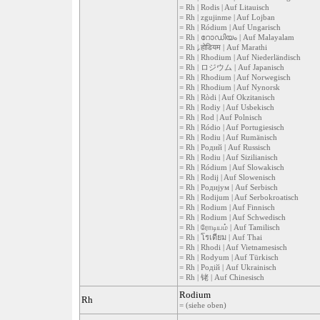
= Rh | Rodis | Auf Litauisch
= Rh | zgujinme | Auf Lojban
= Rh | Ródium | Auf Ungarisch
= Rh | റോഡിയം | Auf Malayalam
= Rh | र्‍होडियम | Auf Marathi
= Rh | Rhodium | Auf Niederländisch
= Rh | ロジウム | Auf Japanisch
= Rh | Rhodium | Auf Norwegisch
= Rh | Rhodium | Auf Nynorsk
= Rh | Ròdi | Auf Okzitanisch
= Rh | Rodiy | Auf Usbekisch
= Rh | Rod | Auf Polnisch
= Rh | Ródio | Auf Portugiesisch
= Rh | Rodiu | Auf Rumänisch
= Rh | Родий | Auf Russisch
= Rh | Rodiu | Auf Sizilianisch
= Rh | Ródium | Auf Slowakisch
= Rh | Rodij | Auf Slowenisch
= Rh | Родијум | Auf Serbisch
= Rh | Rodijum | Auf Serbokroatisch
= Rh | Rodium | Auf Finnisch
= Rh | Rodium | Auf Schwedisch
= Rh | ரோடியம் | Auf Tamilisch
= Rh | โรเดียม | Auf Thai
= Rh | Rhodi | Auf Vietnamesisch
= Rh | Rodyum | Auf Türkisch
= Rh | Родій | Auf Ukrainisch
= Rh | 铑 | Auf Chinesisch
Rodium
Rh
= (siehe oben)