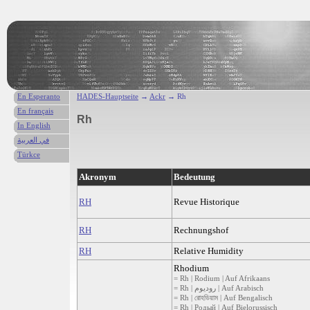
En Esperanto
HADES-Hauptseite
→
Ackr
→ Rh
En français
Rh
In English
في العربية
Türkce
Akronym
Bedeutung
RH
Revue Historique
RH
Rechnungshof
RH
Relative Humidity
Rhodium
= Rh | Rodium | Auf Afrikaans
= Rh | روديوم | Auf Arabisch
= Rh | রোহডিয়াম | Auf Bengalisch
= Rh | Родый | Auf Bielorussisch