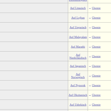
Auf Litauisch
→
Chemie
Auf Lojban
→
Chemie
Auf Ungarisch
→
Chemie
Auf Malayalam
→
Chemie
Auf Marathi
→
Chemie
Auf
→
Chemie
Niederländisch
Auf Japanisch
→
Chemie
Auf
→
Chemie
Norwegisch
Auf Nynorsk
→
Chemie
Auf Okzitanisch
→
Chemie
Auf Usbekisch
→
Chemie