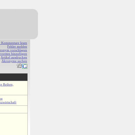
r Kommentare lesen
Fehler melden
ronym vorschlagen
avoriten hinzufügen
Artikel ausdrucken
Akronyme suchen
ge Reihen,
ng
nzwirtschaft