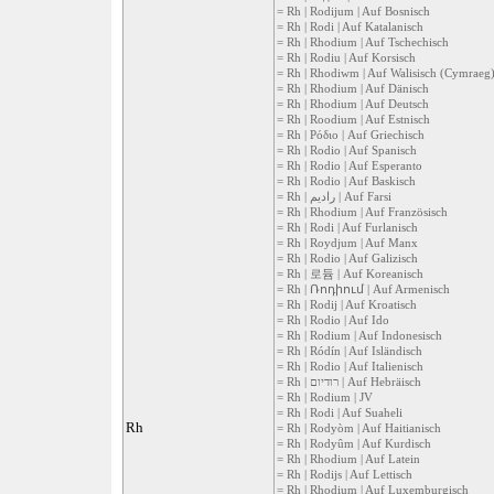
= Rh | Rodijum | Auf Bosnisch
= Rh | Rodi | Auf Katalanisch
= Rh | Rhodium | Auf Tschechisch
= Rh | Rodiu | Auf Korsisch
= Rh | Rhodiwm | Auf Walisisch (Cymraeg
= Rh | Rhodium | Auf Dänisch
= Rh | Rhodium | Auf Deutsch
= Rh | Roodium | Auf Estnisch
= Rh | Ρόδιο | Auf Griechisch
= Rh | Rodio | Auf Spanisch
= Rh | Rodio | Auf Esperanto
= Rh | Rodio | Auf Baskisch
= Rh | رادیم | Auf Farsi
= Rh | Rhodium | Auf Französisch
= Rh | Rodi | Auf Furlanisch
= Rh | Roydjum | Auf Manx
= Rh | Rodio | Auf Galizisch
= Rh | 로듐 | Auf Koreanisch
= Rh | Ռոդիում | Auf Armenisch
= Rh | Rodij | Auf Kroatisch
= Rh | Rodio | Auf Ido
= Rh | Rodium | Auf Indonesisch
= Rh | Ródín | Auf Isländisch
= Rh | Rodio | Auf Italienisch
= Rh | רודיום | Auf Hebräisch
= Rh | Rodium | JV
= Rh | Rodi | Auf Suaheli
Rh
= Rh | Rodyòm | Auf Haitianisch
= Rh | Rodyûm | Auf Kurdisch
= Rh | Rhodium | Auf Latein
= Rh | Rodijs | Auf Lettisch
= Rh | Rhodium | Auf Luxemburgisch