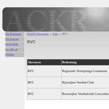
En Esperanto
HADES-Hauptseite
→
Ackr
→ RVC
En français
RVC
In English
في العربية
Türkce
Akronym
Bedeutung
RVC
Regionale Verwijzings Commissie
RVC
Rijswijkse Voetbal Club
RVC
Reeuwijkse Voetbalclub Concordia