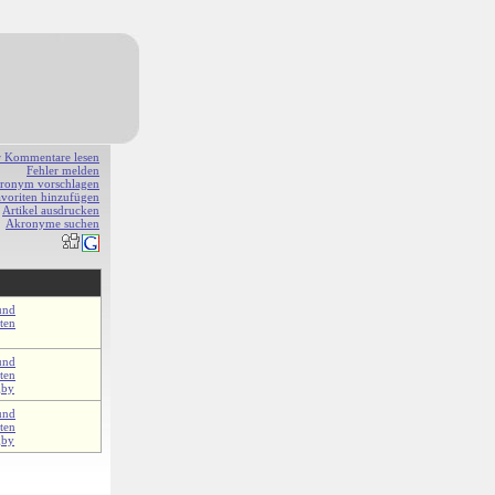
r Kommentare lesen
Fehler melden
ronym vorschlagen
avoriten hinzufügen
Artikel ausdrucken
Akronyme suchen
und
ten
und
ten
gby
und
ten
gby