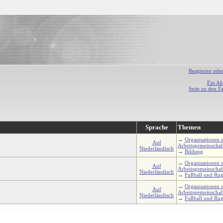
Reagieren ode
Ein Ak
Seite zu den F
Sprache
Themen
→
Organisationen 
Auf
Arbeitsgemeinschaf
Niederländisch
→
Bildung
→
Organisationen 
Auf
Arbeitsgemeinschaf
Niederländisch
→
Fußball und Ru
→
Organisationen 
Auf
Arbeitsgemeinschaf
Niederländisch
→
Fußball und Ru