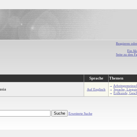
Reagieren ode
Ein Ak
Seite zu den F
Sprache
Themen
→
Arbeitsgemeinsc
asia
Auf Englisch
→
Sprache, Linguis
→
Erdkunde, Gesch
Erweiterte Suche