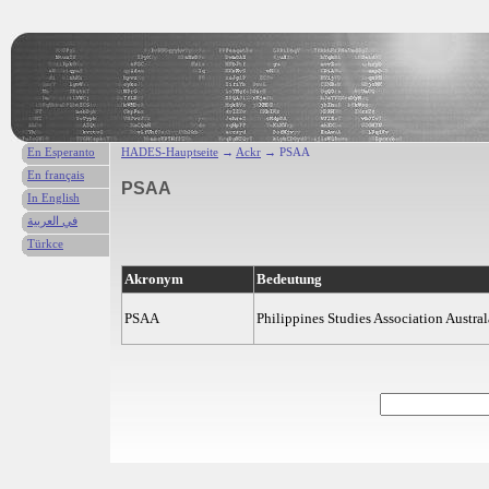
En Esperanto
HADES-Hauptseite
→
Ackr
→ PSAA
En français
PSAA
In English
في العربية
Türkce
Akronym
Bedeutung
PSAA
Philippines Studies Association Austral