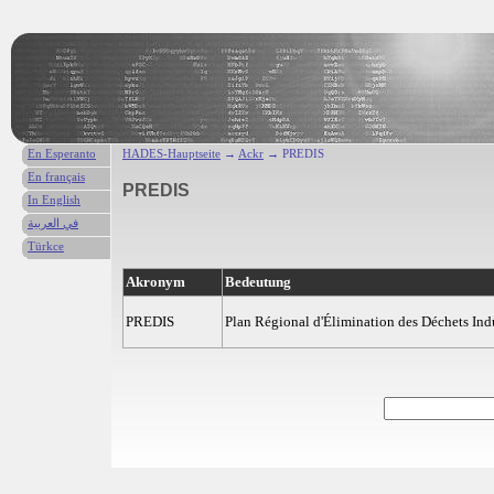
En Esperanto
HADES-Hauptseite
→
Ackr
→ PREDIS
En français
PREDIS
In English
في العربية
Türkce
Akronym
Bedeutung
PREDIS
Plan Régional d'Élimination des Déchets Ind