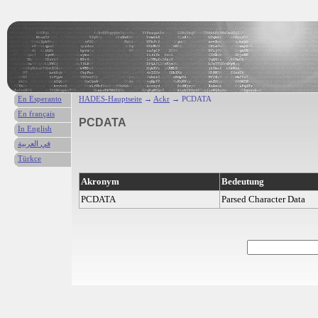
En Esperanto
HADES-Hauptseite
→
Ackr
→ PCDATA
En français
PCDATA
In English
في العربية
Türkce
Akronym
Bedeutung
PCDATA
Parsed Character Data