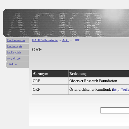
En Esperanto
HADES-Hauptseite
→
Ackr
→ ORF
En français
ORF
In English
في العربية
Türkce
Akronym
Bedeutung
ORF
Observer Research Foundation
ORF
Österreichischer Rundfunk (
http://orf.