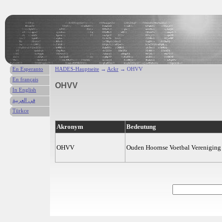
En Esperanto
HADES-Hauptseite
→
Ackr
→ OHVV
En français
OHVV
In English
في العربية
Türkce
Akronym
Bedeutung
OHVV
Ouden Hoornse Voetbal Vereniging