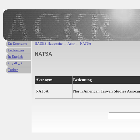
En Esperanto
HADES-Hauptseite
→
Ackr
→ NATSA
En français
NATSA
In English
في العربية
Türkce
Akronym
Bedeutung
NATSA
North American Taiwan Studies Associa