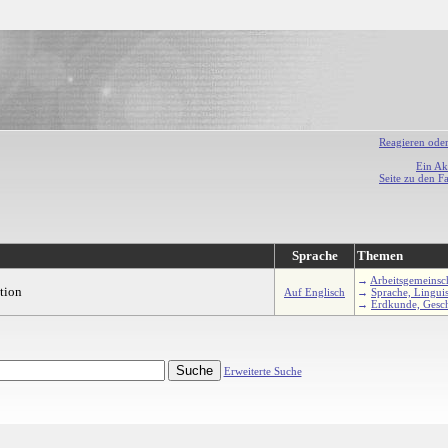
Reagieren ode
Ein Ak
Seite zu den F
Sprache
Themen
→
Arbeitsgemeinsc
tion
Auf Englisch
→
Sprache, Linguis
→
Erdkunde, Gesch
Erweiterte Suche