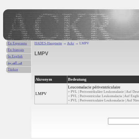
En Esperanto
HADES-Hauptseite
→
Ackr
→ LMPV
En français
LMPV
In English
في العربية
Türkce
Akronym
Bedeutung
Leucomalacie périventriculaire
= PVL | Periventrikuläre Leukomalazie | Auf Deu
LMPV
= PVL | Periventricular Leukomalacia | Auf Engli
= PVL | Periventriculaire Leukomalacie | Auf Nie