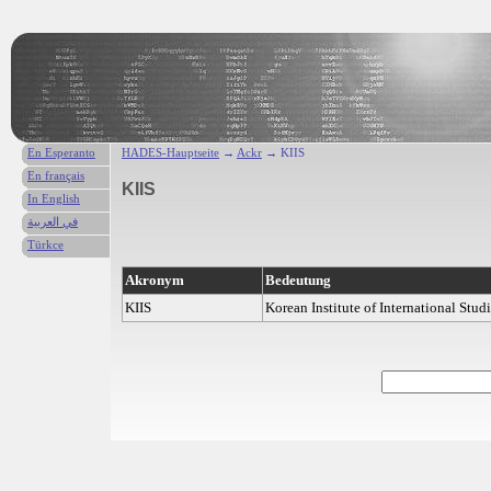
En Esperanto
HADES-Hauptseite
→
Ackr
→ KIIS
En français
KIIS
In English
في العربية
Türkce
Akronym
Bedeutung
KIIS
Korean Institute of International Stud