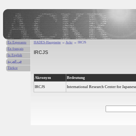
En Esperanto
HADES-Hauptseite
→
Ackr
→ IRCJS
En français
IRCJS
In English
في العربية
Türkce
Akronym
Bedeutung
IRCJS
International Research Center for Japanes