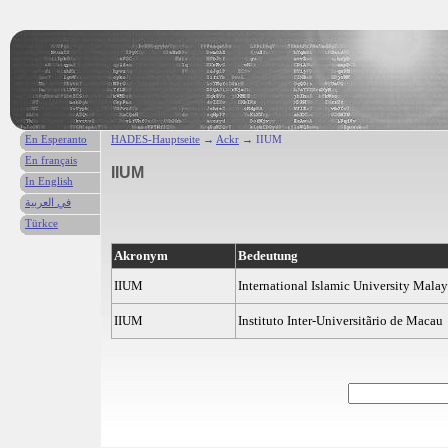
En Esperanto
HADES-Hauptseite
→
Ackr
→ IIUM
En français
IIUM
In English
في العربية
Türkce
Akronym
Bedeutung
IIUM
International Islamic University Malay
IIUM
Instituto Inter-Universitãrio de Macau