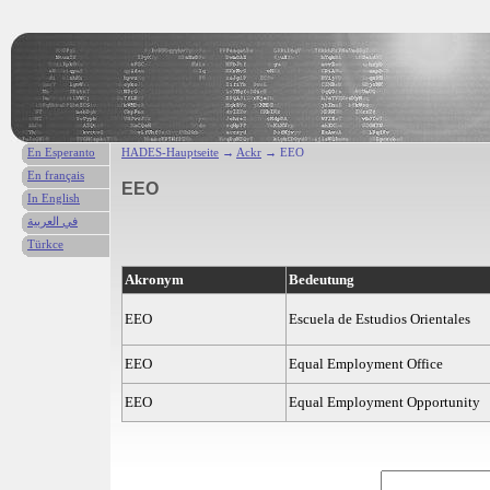
En Esperanto
HADES-Hauptseite
→
Ackr
→ EEO
En français
EEO
In English
في العربية
Türkce
Akronym
Bedeutung
EEO
Escuela de Estudios Orientales
EEO
Equal Employment Office
EEO
Equal Employment Opportunity