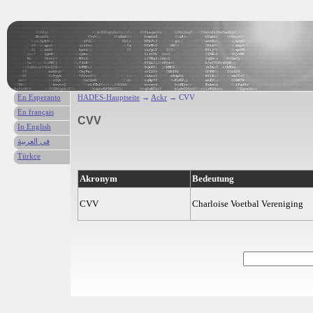
En Esperanto
HADES-Hauptseite
→
Ackr
→ CVV
En français
CVV
In English
في العربية
Türkce
Akronym
Bedeutung
CVV
Charloise Voetbal Vereniging