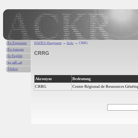
En Esperanto
HADES-Hauptseite
→
Ackr
→ CRRG
En français
CRRG
In English
في العربية
Türkce
Akronym
Bedeutung
CRRG
Centre Régional de Ressources Généti