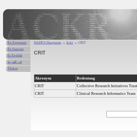
En Esperanto
HADES-Hauptseite
→
Ackr
→ CRIT
En français
CRIT
In English
في العربية
Türkce
Akronym
Bedeutung
CRIT
Collective Research Initiatives Trus
CRIT
Clinical Research Informatics Team