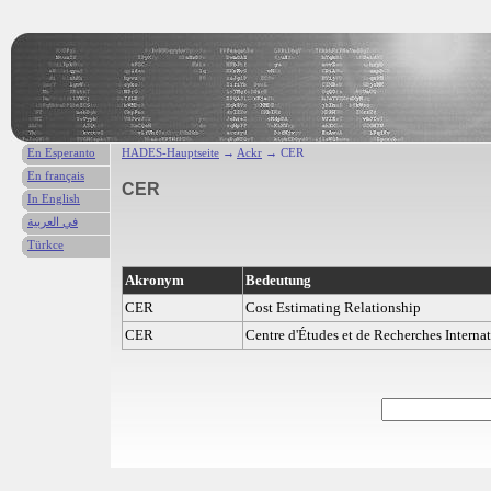
En Esperanto
HADES-Hauptseite
→
Ackr
→ CER
En français
CER
In English
في العربية
Türkce
Akronym
Bedeutung
CER
Cost Estimating Relationship
CER
Centre d'Études et de Recherches Interna