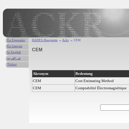
En Esperanto
HADES-Hauptseite
→
Ackr
→ CEM
En français
CEM
In English
في العربية
Türkce
Akronym
Bedeutung
CEM
Cost Estimating Method
CEM
Comptabilité Électromagnétique