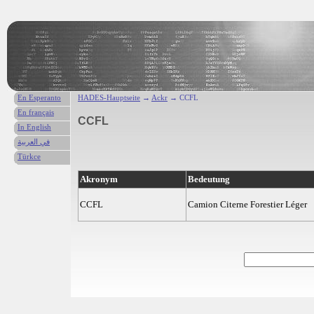
En Esperanto
HADES-Hauptseite
→
Ackr
→ CCFL
En français
CCFL
In English
في العربية
Türkce
Akronym
Bedeutung
CCFL
Camion Citerne Forestier Léger