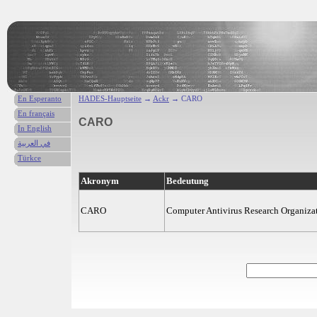
En Esperanto
HADES-Hauptseite
→
Ackr
→ CARO
En français
CARO
In English
في العربية
Türkce
Akronym
Bedeutung
CARO
Computer Antivirus Research Organiza