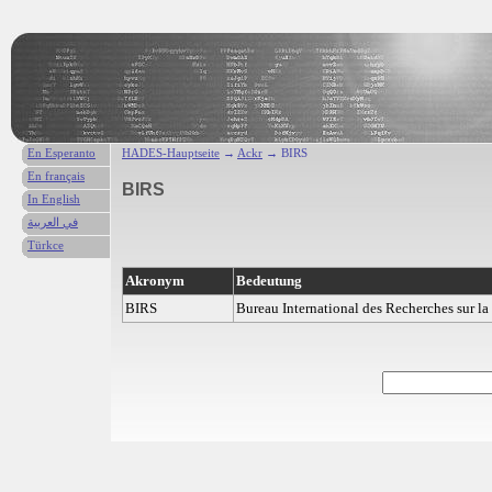
En Esperanto
HADES-Hauptseite
→
Ackr
→ BIRS
En français
BIRS
In English
في العربية
Türkce
Akronym
Bedeutung
BIRS
Bureau International des Recherches sur l