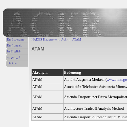
En Esperanto
HADES-Hauptseite
→
Ackr
→ ATAM
En français
ATAM
In English
في العربية
Türkce
Akronym
Bedeutung
ATAM
Atatürk Araştırma Merkezi (
www.atam.gov
ATAM
Asociación Telefónica Asistencia Minus
ATAM
Azienda Trasporti per l'Area Metropolita
ATAM
Architecture Tradeoff Analysis Method
ATAM
Azienda Trasporti Automobilistici Munic